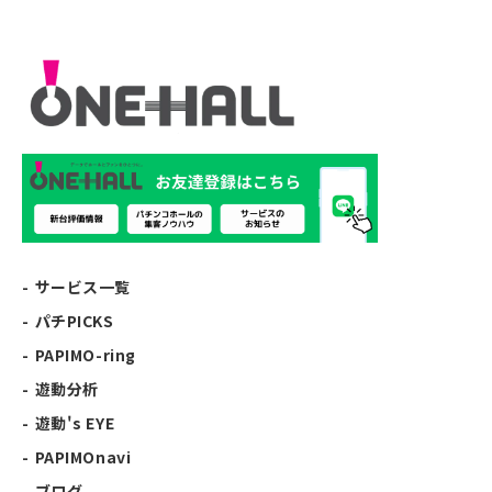
サービス一覧
パチPICKS
PAPIMO-ring
遊動分析
遊動's EYE
PAPIMOnavi
ブログ