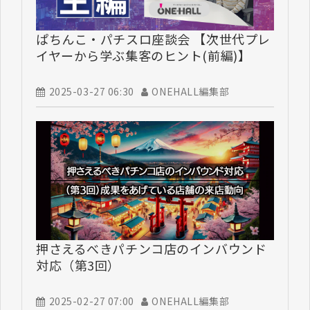
ぱちんこ・パチスロ座談会 【次世代プレ
イヤーから学ぶ集客のヒント(前編)】
2025-03-27 06:30
ONEHALL編集部
押さえるべきパチンコ店のインバウンド
対応（第3回）
2025-02-27 07:00
ONEHALL編集部