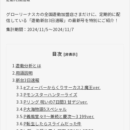
グローリーナスカの全国遊動加盟店さまだけに、定期的に配
信している「遊動新台3日速報」の最新号を特別にご紹介！
集計期間：2024/11/5～2024/11/7
目次
[非表示]
1.
遊動分析とは
2.
用語説明
3.
新台3日速報
3.1.
eフィーバーからくりサーカス2 魔王ver.
3.2.
Pモンスターハンターライズ
3.3.
Pリング 呪いの7日間3 甘デジver.
3.4.
P大海物語5スペシャル
3.5.
P義風堂々!!～兼続と慶次～3 199ver.
3.6.
P転生したらスライムだった件