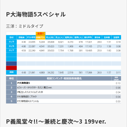
P大海物語5スペシャル
三洋：ミドルタイプ
P義風堂々!!～兼続と慶次～3 199ver.