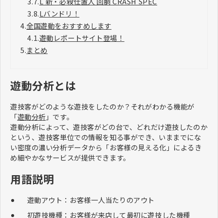
3.7.
L 新・必殺仕置人 回胴 CRASH SPEC
3.8.
Lバンドリ！
4.
全国遊動をおすすめします
4.1.
遊動レポートサイト登場！
5.
まとめ
遊動分析とは
遊技客がどのような遊技をしたのか？それがわかる機能が
「
遊動分析
」です。
遊動分析によって、遊技客がどの台で、どれだけ遊技したのか
という、遊技客単位での情報を知る事ができ、いままでにな
い密度の濃い分析データから「お客様の見える化」によるき
め細やかなサービスが提供できます。
用語説明
遊動アウト：お客様一人当たりのアウト
初遊技機種：お客様が来店して最初に遊技した機種