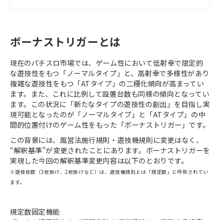
ボーナストリガーとは
現在のパチスロ市場では、ゲーム性において低射幸で限定的
な遊技性をもつ「ノーマルタイプ」と、高射幸で多様性があり
複雑な遊技性をもつ「ATタイプ」の二極化傾向が高まってい
ます。また、これに比例して設置台数も同様の傾向となってい
ます。この状況に「新たなタイプの遊技性の創出」を目指し実
現可能となったのが「ノーマルタイプ」と「ATタイプ」の中
間的位置付けのゲーム性をもった「ボーナストリガー」です。
この背景には、風営法施行規則・遊技機規則に変更はなく、
“解釈基準”が変更されたことにあります。ボーナストリガーを
実現した今回の解釈基準変更内容は以下のとおりです。
※遊技枚数（3枚掛け、2枚掛けなど）は、遊技機規則上は「規定数」と呼称されてい
ます。
規定数固定機能