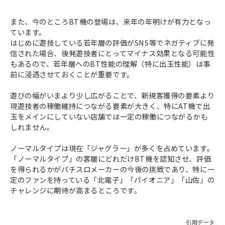
また、今のところBT機の登場は、来年の年明けが有力となっ
ています。
はじめに遊技している若年層の評価がSNS等でネガティブに発
信された場合、後発遊技者にとってマイナス効果となる可能性
もあるので、若年層へのBT性能の理解（特に出玉性能）は事
前に浸透させておくことが重要です。
遊びの幅がいまより少し広がることで、新規客獲得の要素より
現遊技者の稼働維持につながる要素が大きく、特にAT機で出
玉をメインにしていない店舗では一定の稼働につながるかも
しれません。
ノーマルタイプは現在「ジャグラー」が多くを占めています。
「ノーマルタイプ」の客層にどれだけBT機を認知させ、評価
を得られるかがパチスロメーカーの今後の挑戦であり、特に一
定のファンを持っている「北電子」「パイオニア」「山佐」の
チャレンジに期待が高まるところです。
引用データ