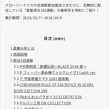
グローリーナスカの全国遊動加盟店さまだけに、定期的に配
信している「遊動新台3日速報」の最新号を特別にご紹介！
集計期間：2024/10/7～2024/10/9
目次
[非表示]
1.
遊動分析とは
2.
用語説明
3.
新台3日速報
3.1.
P中森明菜・歌姫伝説～BLACK DIVA 愛～
3.2.
P フィーバー革命機ヴァルヴレイヴ3 Light ver.
3.3.
Ｐ 宇宙戦艦ヤマト2202 超波動
3.4.
CYBORG009 RULE OF SACRIFICE VS SCARL
BODY EDITION 199
3.5.
PAわんわんパラダイスCELEBTATION
3.6.
Pルパン三世 ON COLLECTION
3.7.
ｅ 乃木坂46 II