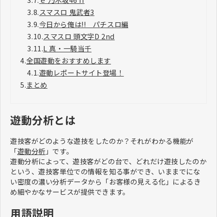
3.8.
スマスロ 鬼武者3
3.9.
今日から俺は!! パチスロ編
3.10.
スマスロ 頭文字D 2nd
3.11.
L 真・一騎当千
4.
全国遊動をおすすめします
4.1.
遊動レポートサイト登場！
5.
まとめ
遊動分析とは
遊技客がどのような遊技をしたのか？それがわかる機能が
「
遊動分析
」です。
遊動分析によって、遊技客がどの台で、どれだけ遊技したのか
という、遊技客単位での情報を知る事ができ、いままでにな
い密度の濃い分析データから「お客様の見える化」によるき
め細やかなサービスが提供できます。
用語説明