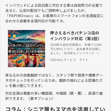
インバウンドによる訪日客に対応する事は自助努力が必要で
あると、以前の配信でもご説明申し上げましたが、
「PAPIMOnavi」は、お客様のスマートフォンの言語設定に
合わせた自動多言語対応が可能です。
押さえるべきパチンコ店の
インバウンド対応（第1回）
2024年の訪日外客数は、年間で3,686
万9,900人となり、過去最多を記録し
ました。 2025年もインバウンド（訪
日外国人旅行）は日本経済にとって非
ONEHALLサービス サイト
常に重要な柱のひとつとなっていま
す。訪日外国人旅行者の消費による経
済効果は、パチンコ業界にも見込める
のでしょうか。
単なるAIの自動翻訳ではなく、スタッフ側で語意や画像デー
タのチェックを行っているため、翻訳の揺れによる認識のズ
レを最小限にできます。
対応言語は需要の多い韓国語、中国語（簡・繁）、英語で選
択できます。（要オプション）
コラム：シニア層もスマホを活用してい