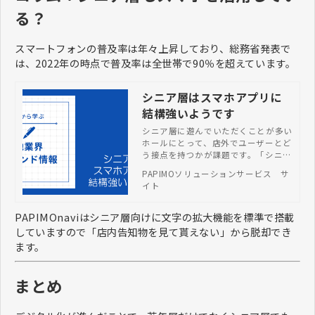
る？
スマートフォンの普及率は年々上昇しており、総務省発表で
は、2022年の時点で普及率は全世帯で90％を超えています。
シニア層はスマホアプリに
結構強いようです
シニア層に遊んでいただくことが多い
ホールにとって、店外でユーザーとど
う接点を持つかが課題です。「シニア
層はスマホを使用しないのでは？」
PAPIMOソリューションサービス サ
「アプリのインストール方法を知らな
イト
そう」などと思われる方もいるので
は？実際はどうなのか、radikoやLIN
Eのリリースから読み解きます。
PAPIMOnaviはシニア層向けに文字の拡大機能を標準で搭載
していますので「店内告知物を見て貰えない」から脱却でき
ます。
まとめ