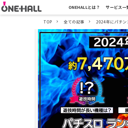
ONEHALLとは？
サービス一
TOP
全ての記事
2024年にパチ