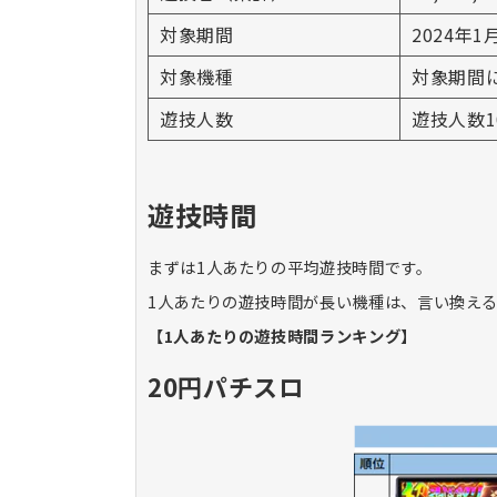
対象期間
2024年1
対象機種
対象期間
遊技人数
遊技人数1
遊技時間
まずは1人あたりの平均遊技時間です。
1人あたりの遊技時間が長い機種は、言い換え
【1人あたりの遊技時間ランキング】
20円パチスロ