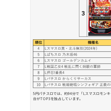
5円パチスロでは、約94分で「Lスマスロモン
台がTOP3を独占しています。