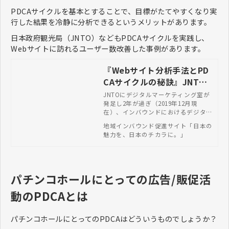
PDCAサイクルを基本とすることで、目標がたてやすくなり実
行した結果を冷静に分析できるというメリットがあります。
日本政府観光局（JNTO）などもPDCAサイクルを実践し、
Webサイトに訪れるユーザー数改善した事例があります。
『Webサイト分析手法とPD
CAサイクルの秘訣』JNTO
デジタルマーケティング連
JNTOにデジタルマーケティング室が
発足し2年が過ぎ（2019年12月現
載vol.1
在）、インバウンドにおけるデジタル
領域のさまざまな知見がたまってきま
地域インバウンド促進サイト「日本の
した。そこで、自治体でインバウンド
魅力を、日本のチカラに。」
に携わる方やDMOの皆さんへ少しで
もお役立ていただければと思い、デジ
タルマーケティング室が取り組む情報
発信手法や分析の仕方などについてご
紹介いたします。私たちが日頃から目
パチンコホールにとっての広告/販促活
指しているのは、デジタルマーケティ
ング手法を活用することはもちろん、
動のPDCAとは
「データを基に考える思考」「データ
分析に基づく判断」（いわゆる「デー
タドリブン思考」）を身に付けること
パチンコホールにとってのPDCAはどういうものでしょうか？
で、これまでの経験や知見を大事にし