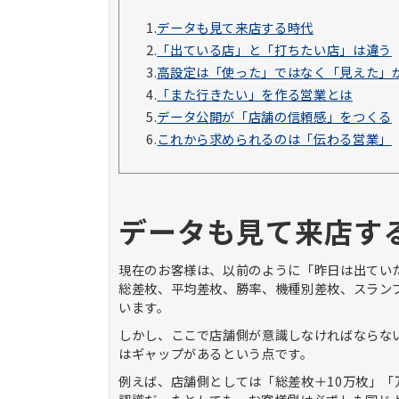
1.
データも見て来店する時代
2.
「出ている店」と「打ちたい店」は違う
3.
高設定は「使った」ではなく「見えた」
4.
「また行きたい」を作る営業とは
5.
データ公開が「店舗の信頼感」をつくる
6.
これから求められるのは「伝わる営業」
データも見て来店す
現在のお客様は、以前のように「昨日は出てい
総差枚、平均差枚、勝率、機種別差枚、スラン
います。
しかし、ここで店舗側が意識しなければならな
はギャップがあるという点です。
例えば、店舗側としては「総差枚＋
10
万枚」「