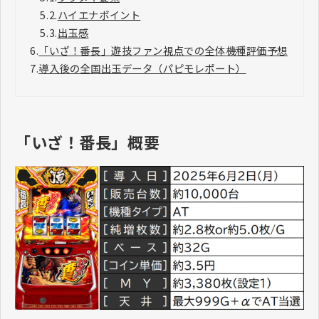
5.2.
ハイエナポイント
5.3.
出玉感
6.
「いざ！番長」遊技ファン視点での全体機種評価予想
7.
導入後の全国出玉データ（パピモレポート）
「
いざ！番長」概要