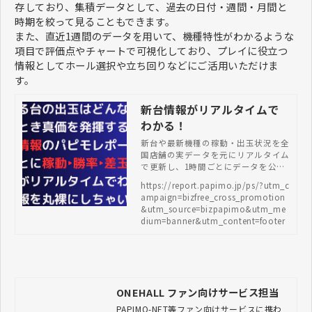
存しており、集積データとして、過去の日付・週間・月間と
時期を絞って見ることもできます。
また、直近1週間のデータを用いて、機種特性がわかるような
項目で評価点やチャートで可視化しており、プレイに役立つ
情報としてホール選択や立ち回りなどにご活用いただけま
す。
新台情報がリアルタイムで
わかる！
新台や最新機種の稼動・出玉状況を全
国店舗の実データを元にリアルタイム
で更新し、1時間ごとにデータを公開
します。
https://report.papimo.jp/ps/?utm_c
ampaign=bizfree_cross_promotion
&utm_source=bizpapimo&utm_me
dium=banner&utm_content=footer
ONEHALL ファン向けサービス担当
PAPIMO-NET等ファン向けサービスに携わ