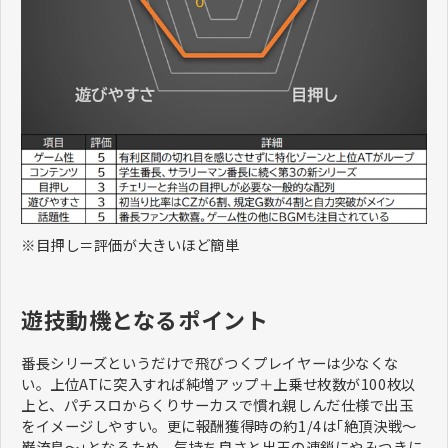
※目押し＝評価が大きいほど簡単
遊技動機となるポイント
番長シリーズというだけで飛びつくプレイヤーは少なくな
い。上位ATに突入すれば純増アップ＋上乗せ枚数が100枚以
上と、パチスロからくりサーカスで慣れ親しんだ仕様で出玉
をイメージしやすい。更に報酬獲得時の約1/4は｢絶頂決戦～
巌流島～｣となるため、気持ち良さと出玉の連鎖にやみつきに