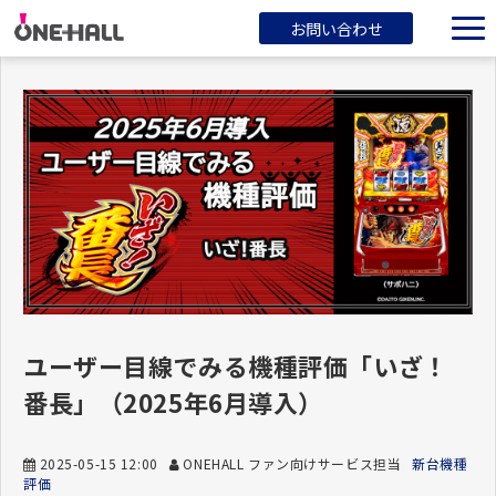
お問い合わせ
ONEHALLとは？
サービス一覧
ブログ
会社概要
ユーザー目線でみる機種評価「いざ！
番長」（2025年6月導入）
2025-05-15 12:00
ONEHALL ファン向けサービス担当
新台機種
評価