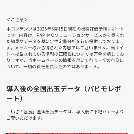
＜ご注意＞
本コンテンツは2025年5月15日現在の機種評価予測レポート
です。内容は、PAPIMOソリューションサービスから得られ
た知見やデータを基に定性定量分析を行い提供しておりま
す。メーカー様から得られた内容ではございません。当サイ
トへ掲載されている情報の正確性については万全を期してお
りますが、当ホームページの情報を用いて行う一切の行為に
ついて、一切の責任を負うものではありません。
導入後の全国出玉データ（パピモレポ
ート）
「いざ！番長」全国出玉データは、導入後に下記バナーより
ご覧いただけます。