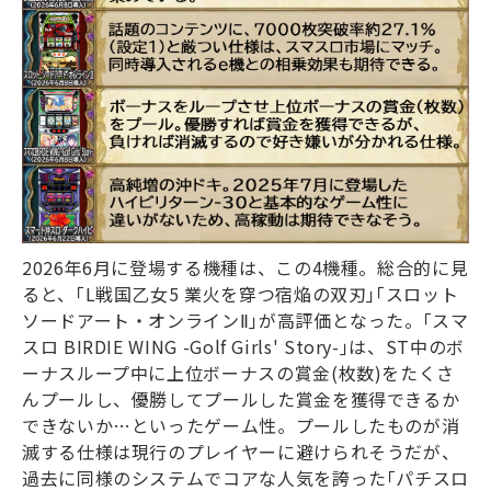
2026
年
6
月に登場する機種は、この
4
機種。総合的に見
ると、｢
L
戦国乙女
5
業火を穿つ宿焔の双刃｣｢スロット
ソードアート・オンライン
Ⅱ
｣が高評価となった。｢スマ
スロ
BIRDIE WING -Golf Girls' Story-
｣は、
ST
中のボ
ーナスループ中に上位ボーナスの賞金
(
枚数
)
をたくさ
んプールし、優勝してプールした賞金を獲得できるか
できないか…といったゲーム性。プールしたものが消
滅する仕様は現行のプレイヤーに避けられそうだが、
過去に同様のシステムでコアな人気を誇った｢パチスロ