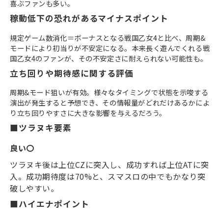
喜ぶファンも多い。
稼動低下の恐れがあるマイナスポイント
規定ゲーム数消化＝ボーナスとなる戦国乙女4と比べ、周期&
モードにより初当りが不安定になる。本来長く遊んでくれる戦
国乙女4のファンが、その不安定さに耐えられない可能性も。
立ち回りや期待感に関する評価
周期&モード狙いが有効。様々なタイミングで状態を示唆する
演出が発生すると予想でき、その情報量がどれだけあるかによ
り立ち回りやすさに大きな影響を与えるだろう。
■ツラヌキ要素
良い〇
ツラヌキ後は上位
CZ
に突入し、成功すれば上位
AT
に突
入。成功期待度は
70%
と、スマスロの中でもかなり突
破しやすい。
■ハイエナポイント