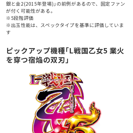
銀と金
2(2015
年登場
)
｣の前例があるので、固定ファン
が付く可能性がある。
※
5
段階評価
※出玉性能は、スペックタイプを基準に評価していま
す
ピックアップ機種｢L戦国乙女5 業火
を穿つ宿焔の双刃｣