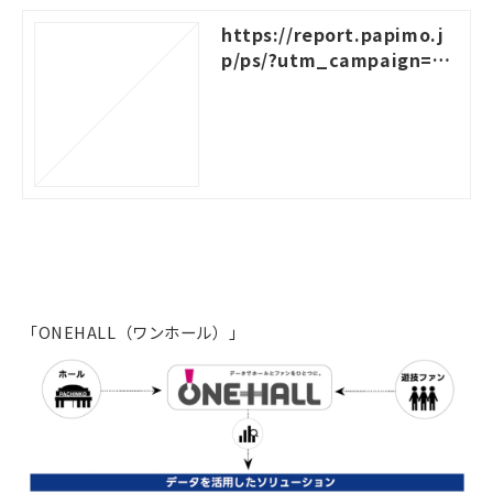
https://report.papimo.j
p/ps/?utm_campaign=bi
zfree_cross_promotion
「ONEHALL（ワンホール）」