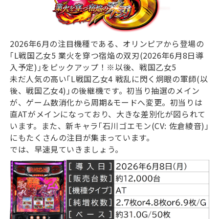
2026
年
6
月の注目機種である、オリンピアから登場の
｢
L
戦国乙女
5
業火を穿つ宿焔の双刃
(2026
年
6
月
8
日導
入予定
)
｣をピックアップ！※以後、戦国乙女
5
未だ人気の高い｢
L
戦国乙女
4
戦乱に閃く炯眼の軍師
(
以
後、戦国乙女
4)
｣の後継機です。初当り抽選のメイン
が、ゲーム数消化から周期
&
モードへ変更。初当りは
直
AT
がメインになっており、大きな差別化が図られて
います。また、新キャラ｢石川ゴエモン
(CV:
佐倉綾音
)
｣
にもたくさんの注目が集まっています。
では、早速見ていきましょう。