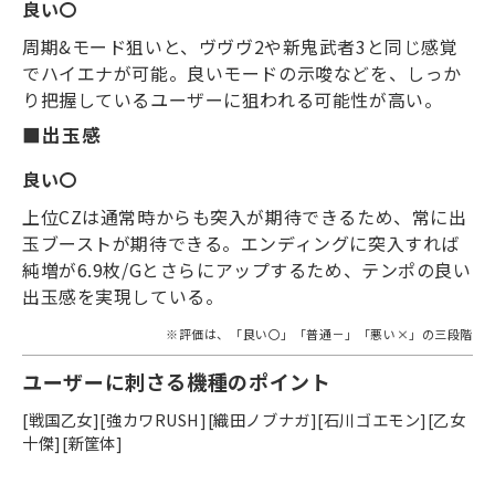
良い〇
周期
&
モード狙いと、ヴヴヴ
2
や新鬼武者
3
と同じ感覚
でハイエナが可能。良いモードの示唆などを、しっか
り把握しているユーザーに狙われる可能性が高い。
■出玉感
良い〇
上位
CZ
は通常時からも突入が期待できるため、常に出
玉ブーストが期待できる。エンディングに突入すれば
純増が
6.9
枚
/G
とさらにアップするため、テンポの良い
出玉感を実現している。
※
評価は、「良い〇」「普通－」「悪い
×
」の三段階
ユーザーに刺さる機種のポイント
[戦国乙女][強カワRUSH][織田ノブナガ][石川ゴエモン][乙女
十傑][新筐体]