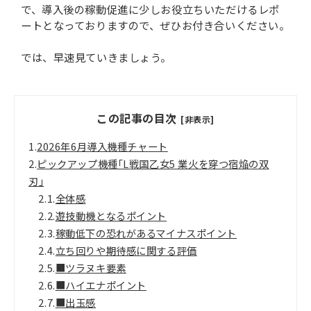
で、導入後の稼動促進に少しお役立ちいただけるレポ
ートとなっておりますので、ぜひお付き合いください。
では、早速見ていきましょう。
この記事の目次
[非表示]
1.
2026年6月導入機種チャート
2.
ピックアップ機種｢L戦国乙女5 業火を穿つ宿焔の双
刃｣
2.1.
全体感
2.2.
遊技動機となるポイント
2.3.
稼動低下の恐れがあるマイナスポイント
2.4.
立ち回りや期待感に関する評価
2.5.
■ツラヌキ要素
2.6.
■ハイエナポイント
2.7.
■出玉感