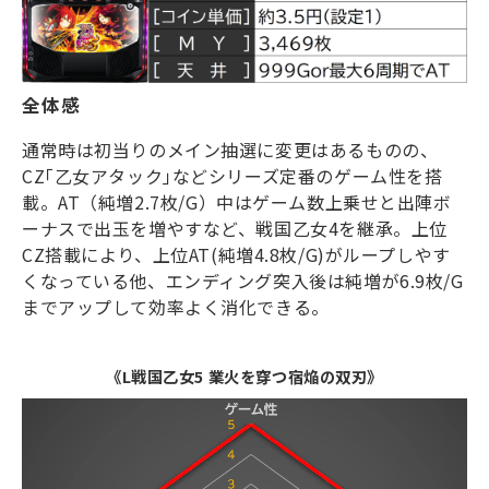
全体感
通常時は初当りのメイン抽選に変更はあるものの、
CZ
｢乙女アタック｣などシリーズ定番のゲーム性を搭
載。
AT
（純増
2.7
枚
/G
）中はゲーム数上乗せと出陣ボ
ーナスで出玉を増やすなど、戦国乙女
4
を継承。上位
CZ
搭載により、上位
AT(
純増
4.8
枚
/G)
がループしやす
くなっている他、エンディング突入後は純増が
6.9
枚
/G
までアップして効率よく消化できる。
《L戦国乙女5 業火を穿つ宿焔の双刃》