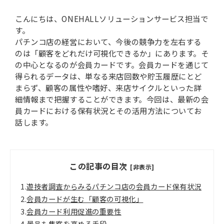
こんにちは、ONEHALLソリューションサービス担当で
す。
パチンコ店の経営において、今後の競争力を左右する
のは「顧客をどれだけ可視化できるか」にあります。そ
の中心となるのが会員カードです。会員カードを通じて
得られるデータは、単なる来店回数や貯玉履歴にとど
まらず、顧客の属性や嗜好、来店サイクルといった詳
細情報まで把握することができます。今回は、最新の会
員カードにおける保有状況とその活用方法についてお
話します。
この記事の目次
[非表示]
1.
遊技者調査からみるパチンコ店の会員カード保有状況
2.
会員カードが生む「顧客の可視化」
3.
会員カード利用促進の重要性
4.
景品も集客を高める手段