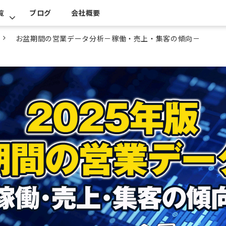
覧
ブログ
会社概要
お盆期間の営業データ分析－稼働・売上・集客の傾向－